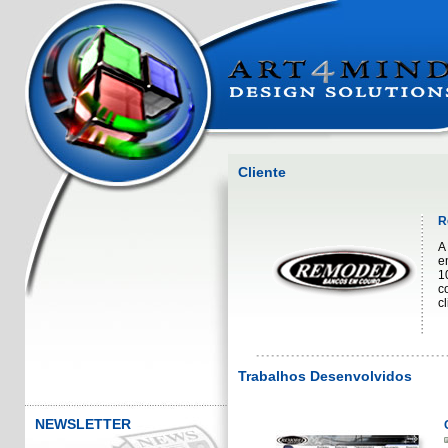
Cliente
R
A
e
1
c
c
Trabalhos Desenvolvidos
NEWSLETTER