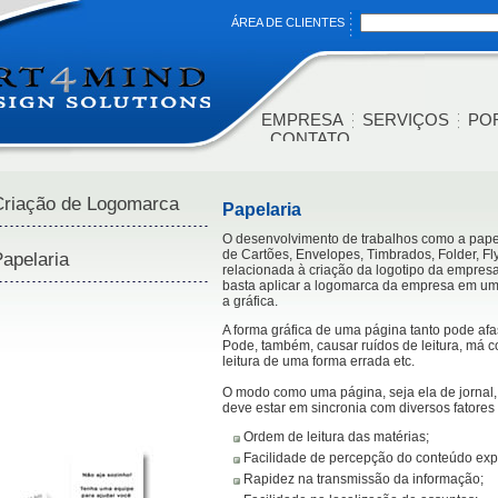
ÁREA DE CLIENTES
EMPRESA
SERVIÇOS
PO
CONTATO
riação de Logomarca
Papelaria
O desenvolvimento de trabalhos como a papela
de Cartões, Envelopes, Timbrados, Folder, Fl
apelaria
relacionada à criação da logotipo da empresa
basta aplicar a logomarca da empresa em um 
a gráfica.
A forma gráfica de uma página tanto pode afas
Pode, também, causar ruídos de leitura, má c
leitura de uma forma errada etc.
O modo como uma página, seja ela de jornal, 
deve estar em sincronia com diversos fatores 
Ordem de leitura das matérias;
Facilidade de percepção do conteúdo expl
Rapidez na transmissão da informação;