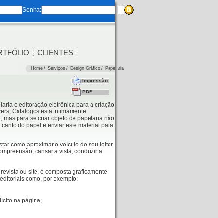
Senha:
RTFÓLIO
CLIENTES
Home
/
Serviços
/
Design Gráfico
/
Papelaria
Impressão
PDF
ria e editoração eletrônica para a criação
yers, Catálogos está intimamente
, mas para se criar objeto de papelaria não
canto do papel e enviar este material para
tar como aproximar o veículo de seu leitor.
ompreensão, cansar a vista, conduzir a
revista ou site, é composta graficamente
editoriais como, por exemplo:
ícito na página;