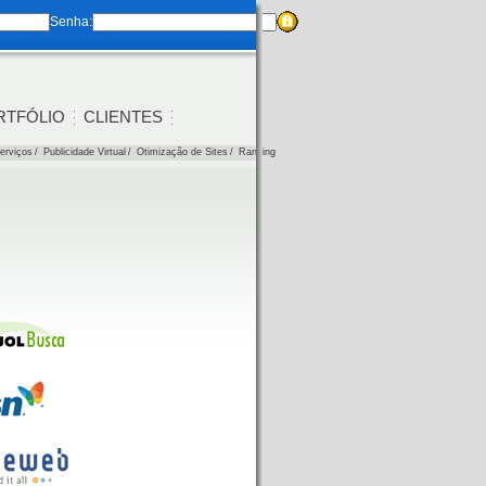
Senha:
RTFÓLIO
CLIENTES
erviços
/
Publicidade Virtual
/
Otimização de Sites
/
Ranking