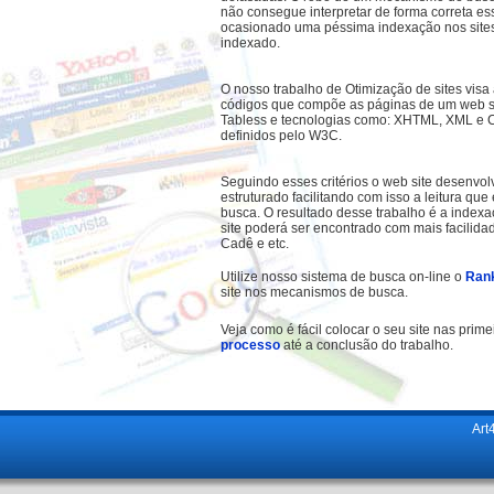
não consegue interpretar de forma correta es
ocasionado uma péssima indexação nos site
indexado.
O nosso trabalho de Otimização de sites visa 
códigos que compõe as páginas de um web si
Tabless e tecnologias como: XHTML, XML e C
definidos pelo W3C.
Seguindo esses critérios o web site desenvo
estruturado facilitando com isso a leitura qu
busca. O resultado desse trabalho é a indexaç
site poderá ser encontrado com mais facilid
Cadê e etc.
Utilize nosso sistema de busca on-line o
Ran
site nos mecanismos de busca.
Veja como é fácil colocar o seu site nas pri
processo
até a conclusão do trabalho.
Art