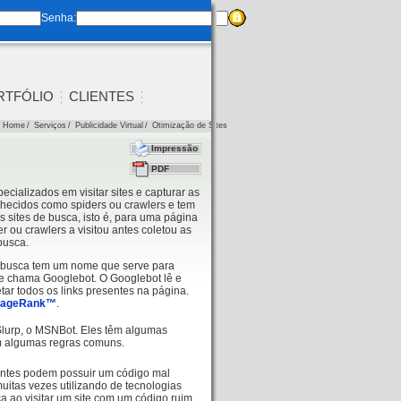
Senha:
RTFÓLIO
CLIENTES
Home
/
Serviços
/
Publicidade Virtual
/
Otimização de Sites
Impressão
PDF
cializados em visitar sites e capturar as
hecidos como spiders ou crawlers e tem
 sites de busca, isto é, para uma página
 ou crawlers a visitou antes coletou as
busca.
e busca tem um nome que serve para
e chama Googlebot. O Googlebot lê e
ar todos os links presentes na página.
ageRank™
.
Slurp, o MSNBot. Eles têm algumas
em algumas regras comuns.
aentes podem possuir um código mal
uitas vezes utilizando de tecnologias
ao visitar um site com um código ruim,