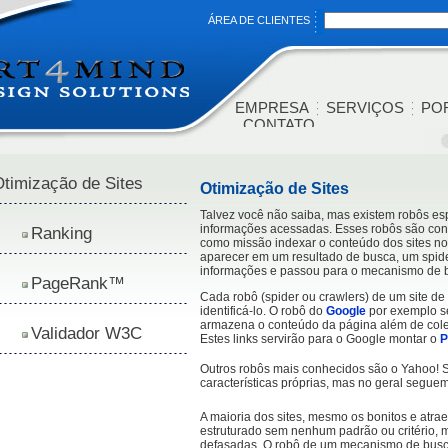
ÁREA DE CLIENTES
EMPRESA
SERVIÇOS
PO
CONTATO
timização de Sites
Otimização de Sites
Talvez você não saiba, mas existem robôs espe
informações acessadas. Esses robôs são con
Ranking
como missão indexar o conteúdo dos sites nos
aparecer em um resultado de busca, um spider
informações e passou para o mecanismo de 
PageRank™
Cada robô (spider ou crawlers) de um site d
identificá-lo. O robô do
Google
por exemplo s
armazena o conteúdo da página além de colet
Validador W3C
Estes links servirão para o Google montar o
P
Outros robôs mais conhecidos são o Yahoo! 
características próprias, mas no geral segu
A maioria dos sites, mesmo os bonitos e atr
estruturado sem nenhum padrão ou critério, m
defasadas. O robô de um mecanismo de busca 