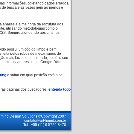
sas informações, coletando dados errados,
s de busca e as vezes nem ao menos é
a analise e a melhoria da estrutura dos
te, utilizando metodologias como o
SS. Sempre atendendo aos critérios
lvido possui um código limpo e bem
e é feita pelos robôs de mecanismos de
ão mais fácil e de qualidade, isto é, o seu
ade em buscadores como: Google, Yahoo,
king
e saiba em qual posição está o seu
meiras páginas dos buscadores,
entenda todo
4mind Design Solutions ©Copyright 2007
contato@art4mind.com.br
Tel.: +55 (11) 9.5729-8470